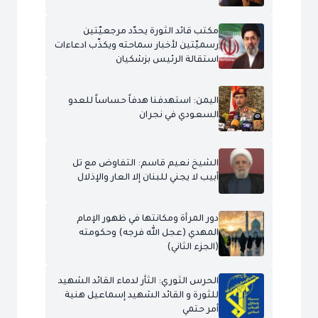
مكتب قائد الثورة يحدّد مرجعيّتين
رسميّتين لأخبار سماحته ويكذّب ادعاءات
استقالة الرئيس بزشكيان
اليمن: استهدفنا هدفاً حساساً للعدو
السعودي في نجران
الشيخ نعيم قاسم: التفاوض مع تل
أبيب لا يجني للبنان إلا العار والإذلال
دور المرأة ومكانتها في ظهور الإمام
المهدي (عجل الله فرجه) وحكومته
(الجزء الثاني)
الحرس الثوري: الثأر لدماء القائد الشهيد
للثورة و القائد الشهيد إسماعيل هنية
أمر حتمي