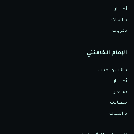
أخــــــبار
دراسـات
ذكـريـات
الإمام الخامنئي
بيانات وبرقيات
أخــــــبــار
شــــعــر
مـــقــالات
دراســــات