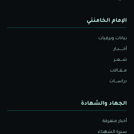
الإمام الخامنئي
بيانات وبرقيات
أخــــــبــار
شــــعــر
مـــقــالات
دراســــات
الجهاد والشهادة
أخبار متفرقة
سيرة الشهداء