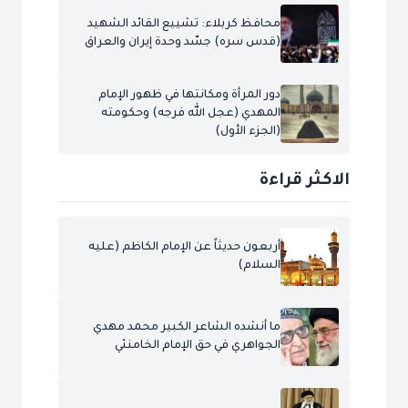
محافظ كربلاء: تشييع القائد الشهيد
(قدس سره) جسّد وحدة إيران والعراق
دور المرأة ومكانتها في ظهور الإمام
المهدي (عجل الله فرجه) وحكومته
(الجزء الأول)
الاكثر قراءة
أربعون حديثاً عن الإمام الكاظم (عليه
السلام)
ما أنشده الشاعر الكبير محمد مهدي
الجواهري في حق الإمام الخامنئي