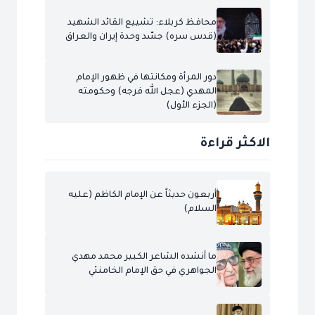
محافظ كربلاء: تشييع القائد الشهيد
(قدس سره) جسّد وحدة إيران والعراق
دور المرأة ومكانتها في ظهور الإمام
المهدي (عجل الله فرجه) وحكومته
(الجزء الأول)
الاكثر قراءة
أربعون حديثاً عن الإمام الكاظم (عليه
السلام)
ما أنشده الشاعر الكبير محمد مهدي
الجواهري في حق الإمام الخامنئي