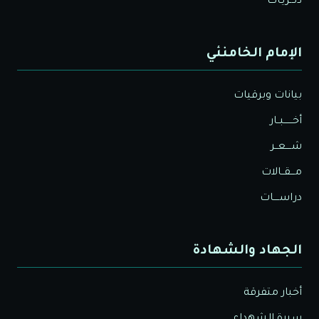
ذكـريـات
الإمام الخامنئي
بيانات وبرقيات
أخــــــبــار
شــــعــر
مـــقــالات
دراســــات
الجهاد والشهادة
أخبار متفرقة
سيرة الشهداء