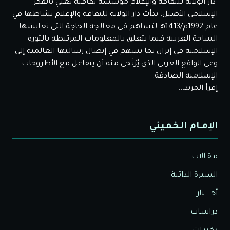
دار الولاية للثقافة والإعلام مؤسسة ثقافية تعني بالفكر
الإسلامي الأصيل. بدأت دار الولاية للثقافة والإعلام نشاطها في
عام 1992م/1413هـ لتساهم في معالجة الحاجة التي تعايشها
الساحة العربية فيما يتعلق بالمعلومات المرتبطة بالثورة
الإسلامية في إيران بما يسهم في إيصال رسالتها العالمية إلى
وعي الواقع العربي الذي يُرْتَجى منه أن يتفاعل مع الأطروحات
الإسلامية الصادقة.
إقرأ المزيد...
الإمـام الخميني
مـقـالات
السيرة الذاتية
أخــــــبار
دراسـات