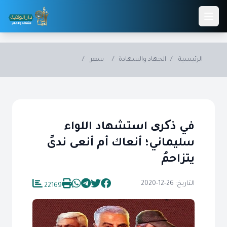
Skip to main conten
الرئيسية
/
الجهاد والشهادة
/
شعر
/
في ذکری استشهاد اللواء
سليماني؛ أنعاك أم أنعى ندىً
يتزاحمُ
التاريخ: 26-12-2020
22169