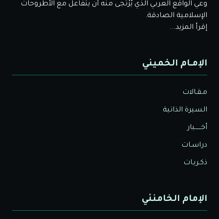
وعي الواقع العربي الذي يُرْتَجى منه أن يتفاعل مع الأطروحات
الإسلامية الصادقة.
إقرأ المزيد...
الإمـام الخميني
مـقـالات
السيرة الذاتية
أخــــــبار
دراسـات
ذكـريـات
الإمام الخامنئي