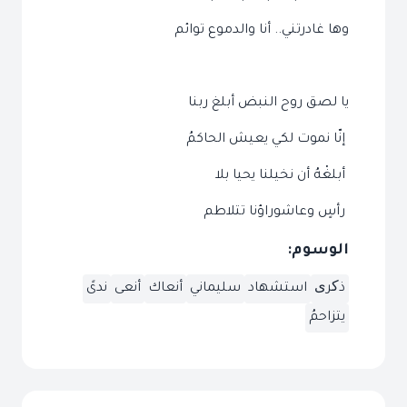
وها غادرتني.. أنا والدموع توائم
يا لصق روح النبض أبلغ ربنا
إنّا نموت لكي يعيش الحاكمُ
أبلغْهُ أن نخيلنا يحيا بلا
رأسٍ وعاشوراؤنا تتلاطم
الوسوم:
ذکری
استشهاد
سليماني
أنعاك
أنعى
ندىً
يتزاحمُ