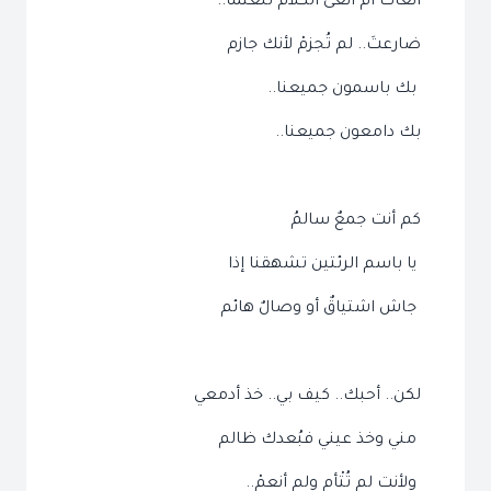
أنعاك أم أنعى الكلام تلعثماً..
ضارعتَ.. لم تُجزمْ لأنك جازم
بك باسمون جميعنا..
بك دامعون جميعنا..
كم أنت جمعٌ سالمُ
يا باسم الرئتين تشهقنا إذا
جاش اشتياقٌ أو وصالٌ هائم
لكن.. أحبك.. كيف بي.. خذ أدمعي
مني وخذ عيني فبُعدك ظالم
ولأنت لم تُتْأم ولم أنعمْ..