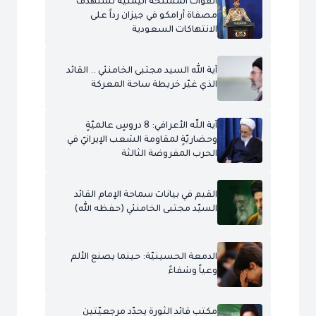
القوات المسلحة اليمنية تستهدف
مصفاة أرامكو في جيزان رداً على
الانتهاكات السعودية
آية الله السيد مجتبى الخامنئي .. القائد
الذي غيّر خريطة ساحة المعركة
آية اللّه الأعرافي: 8 دروسٍ عالميّةٍ
وحضاريّةٍ لمقاومة الشعب الإيرانيّ في
الحرب المفروضة الثالثة
القيم في بيانات سماحة الإمام القائد
السيّد مجتبى الخامنئي (حفظه الله)
الدمعة الحسينيّة: حينما يصنع الألم
وعياً وشفاءً
مكتب قائد الثورة يحدّد مرجعيّتين