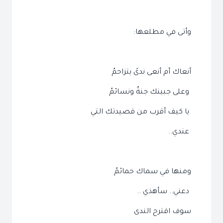
وأتى في مطلعها:
أنعاك أم أنعى ندىً يتزاحمُ
وعلى جبينك جنةٌ ونسائمُ
يا كيف أقرب من قصيدتك التي
عندي..
ومنها في سماك حمائمُ
دعني.. سأهذي ..
سوف اقترح الندى