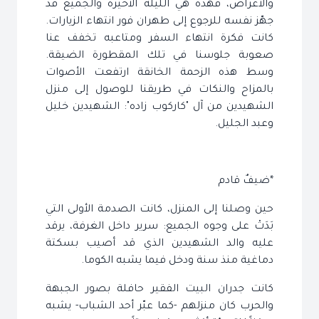
والأغراض، فهذه هي الليلة الأخيرة والجميع قد
جهّز نفسه للرجوع إلى طهران فور انتهاء الزيارات.
كانت فكرة انتهاء السفر ومتاعبه تخفف عنا
صعوبة جلوسنا في تلك المقطورة الضيقة.
وسط هذه الزحمة الخانقة ارتفعت الأصوات
بالمزاح والنكات في طريقنا للوصول إلى منزل
الشهيدين من آل "كاركوب زاده": الشهيدين خليل
وعبد الجليل.
*ضيفٌ قادم
حين وصلنا إلى المنزل، كانت الصدمة الأولى التي
بَدَتْ على وجوه الجميع: سرير داخل الغرفة، يرقد
عليه والد الشهيدين الذي قد أصيب بسكتة
دماغية منذ سنة ودخل فيما يشبه الكوما.
كانت جدران البيت الفقير حافلة بصور الجبهة
والحرب كان منزلهم -كما عبّر أحد الشباب- يشبه