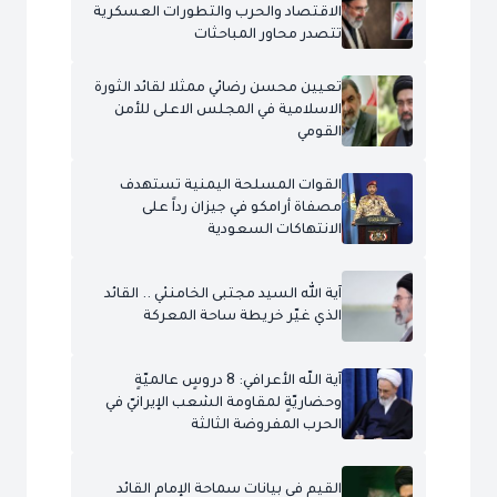
الاقتصاد والحرب والتطورات العسكرية
تتصدر محاور المباحثات
تعيين محسن رضائي ممثلا لقائد الثورة
الاسلامية في المجلس الاعلى للأمن
القومي
القوات المسلحة اليمنية تستهدف
مصفاة أرامكو في جيزان رداً على
الانتهاكات السعودية
آية الله السيد مجتبى الخامنئي .. القائد
الذي غيّر خريطة ساحة المعركة
آية اللّه الأعرافي: 8 دروسٍ عالميّةٍ
وحضاريّةٍ لمقاومة الشعب الإيرانيّ في
الحرب المفروضة الثالثة
القيم في بيانات سماحة الإمام القائد