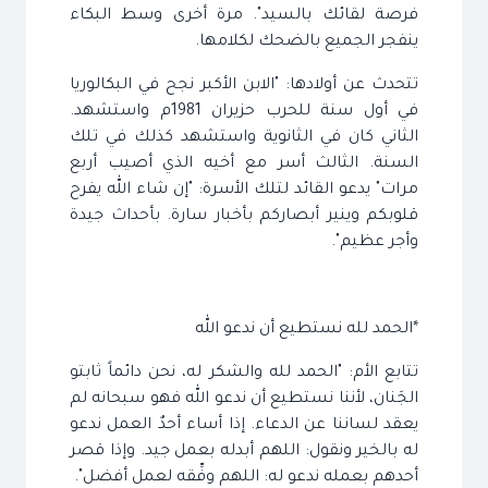
فرصة لقائك بالسيد". مرة أخرى وسط البكاء
ينفجر الجميع بالضحك لكلامها.
تتحدث عن أولادها: "الابن الأكبر نجح في البكالوريا
في أول سنة للحرب حزيران 1981م واستشهد.
الثاني كان في الثانوية واستشهد كذلك في تلك
السنة. الثالث أسر مع أخيه الذي أصيب أربع
مرات" يدعو القائد لتلك الأسرة: "إن شاء الله يفرح
قلوبكم وينير أبصاركم بأخبار سارة. بأحداث جيدة
وأجر عظيم".
*الحمد لله نستطيع أن ندعو الله
تتابع الأم: "الحمد لله والشكر له، نحن دائماً ثابتو
الجَنان، لأننا نستطيع أن ندعو الله فهو سبحانه لم
يعقد لساننا عن الدعاء. إذا أساء أحدٌ العمل ندعو
له بالخير ونقول: اللهم أبدله بعمل جيد. وإذا قصر
أحدهم بعمله ندعو له: اللهم وفِّقه لعمل أفضل".