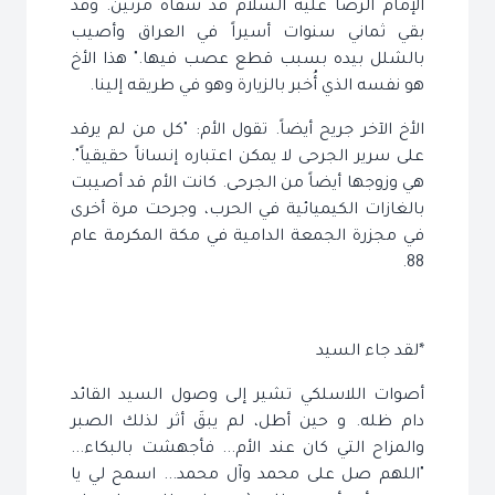
الإمام الرضا عليه السلام قد شفاه مرتين. وقد
بقي ثماني سنوات أسيراً في العراق وأصيب
بالشلل بيده بسبب قطع عصب فيها." هذا الأخ
هو نفسه الذي أُخبر بالزيارة وهو في طريقه إلينا.
الأخ الآخر جريح أيضاً. تقول الأم: "كل من لم يرقد
على سرير الجرحى لا يمكن اعتباره إنساناً حقيقياً".
هي وزوجها أيضاً من الجرحى. كانت الأم قد أصيبت
بالغازات الكيميائية في الحرب، وجرحت مرة أخرى
في مجزرة الجمعة الدامية في مكة المكرمة عام
88.
*لقد جاء السيد
أصوات اللاسلكي تشير إلى وصول السيد القائد
دام ظله. و حين أطل، لم يبقَ أثر لذلك الصبر
والمزاح التي كان عند الأم... فأجهشت بالبكاء...
"اللهم صل على محمد وآل محمد... اسمح لي يا