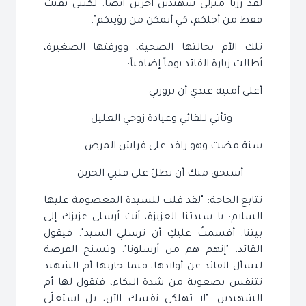
لقد زرنا منزلي شهيدين آخرين أيضاً. لكنني بقيت
فقط من أجلكم، كي أتمكن من رؤيتكم".
تلك الأم بحالتها الصحية، وورقتها الصغيرة،
أطالت زيارة القائد يوماً إضافياً:
أغلى أمنية عندي أن تزورني
وتأتي للقائي وعيادة زوجي العليل
سنة مضت وهو راقد على فراش المرض
أستحق منك أن تطلّ على قلبي الحزين
تتابع الحاجة: "لقد قلت للسيدة المعصومة عليها
السلام: يا سيدتنا العزيزة، أنت أرسلي عزيزك إلى
بيتنا. أقسمتُ عليكِ أن ترسلي السيد". فيقول
القائد: "إنهم هم من أرسلونا". وتسنح الفرصة
ليسأل القائد عن أولادها، فيما جارتها أم الشهيد
تتنفس بصعوبة من شدة البكاء، فتقول لها أم
الشهيدين: "لا تهلكي نفسك الآن، بل استغلّي