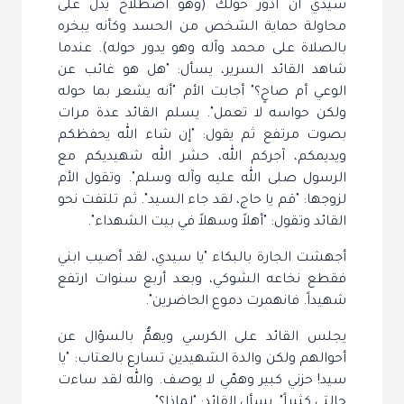
سيدي أن أدور حولك (وهو اصطلاح يدل على
محاولة حماية الشخص من الحسد وكأنه يبخره
بالصلاة على محمد وآله وهو يدور حوله). عندما
شاهد القائد السرير، يسأل: "هل هو غائب عن
الوعي أم صاحٍ؟" أجابت الأم "أنه يشعر بما حوله
ولكن حواسه لا تعمل". يسلم القائد عدة مرات
بصوت مرتفع ثم يقول: "إن شاء الله يحفظكم
ويديمكم، آجركم الله، حشر الله شهيديكم مع
الرسول صلى الله عليه وآله وسلم". وتقول الأم
لزوجها: "قم يا حاج، لقد جاء السيد". ثم تلتفت نحو
القائد وتقول: "أهلاً وسهلاً في بيت الشهداء".
أجهشت الجارة بالبكاء "يا سيدي، لقد أصيب ابني
فقطع نخاعه الشوكي، وبعد أربع سنوات ارتفع
شهيداً. فانهمرت دموع الحاضرين".
يجلس القائد على الكرسي ويهمُّ بالسؤال عن
أحوالهم ولكن والدة الشهيدين تسارع بالعتاب: "يا
سيد! حزني كبير وهمّي لا يوصف. والله لقد ساءت
حالتي كثيراً". يسأل القائد: "لماذا؟"