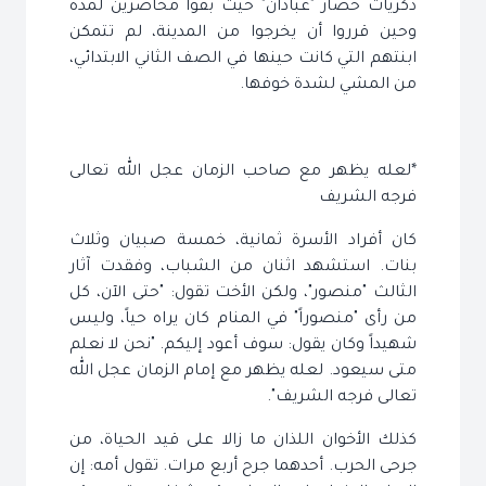
ذكريات حصار "عبادان" حيث بقوا محاصرين لمدة
وحين قرروا أن يخرجوا من المدينة، لم تتمكن
ابنتهم التي كانت حينها في الصف الثاني الابتدائي،
من المشي لشدة خوفها.
*لعله يظهر مع صاحب الزمان عجل الله تعالى
فرجه الشريف
كان أفراد الأسرة ثمانية، خمسة صبيان وثلاث
بنات. استشهد اثنان من الشباب، وفقدت آثار
الثالث "منصور"، ولكن الأخت تقول: "حتى الآن، كل
من رأى "منصوراً" في المنام كان يراه حياً، وليس
شهيداً وكان يقول: سوف أعود إليكم. "نحن لا نعلم
متى سيعود. لعله يظهر مع إمام الزمان عجل الله
تعالى فرجه الشريف".
كذلك الأخوان اللذان ما زالا على قيد الحياة، من
جرحى الحرب. أحدهما جرح أربع مرات. تقول أمه: إن