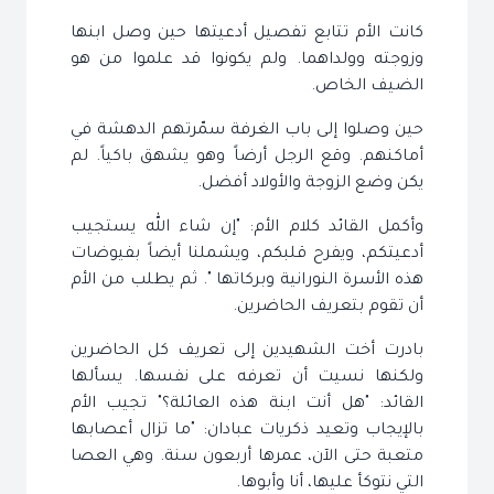
كانت الأم تتابع تفصيل أدعيتها حين وصل ابنها
وزوجته وولداهما. ولم يكونوا قد علموا من هو
الضيف الخاص.
حين وصلوا إلى باب الغرفة سمّرتهم الدهشة في
أماكنهم. وقع الرجل أرضاً وهو يشهق باكياً. لم
يكن وضع الزوجة والأولاد أفضل.
وأكمل القائد كلام الأم: "إن شاء الله يستجيب
أدعيتكم، ويفرح قلبكم، ويشملنا أيضاً بفيوضات
هذه الأسرة النورانية وبركاتها ". ثم يطلب من الأم
أن تقوم بتعريف الحاضرين.
بادرت أخت الشهيدين إلى تعريف كل الحاضرين
ولكنها نسيت أن تعرفه على نفسها. يسألها
القائد: "هل أنت ابنة هذه العائلة؟" تجيب الأم
بالإيجاب وتعيد ذكريات عبادان: "ما تزال أعصابها
متعبة حتى الآن، عمرها أربعون سنة. وهي العصا
التي نتوكأ عليها، أنا وأبوها.