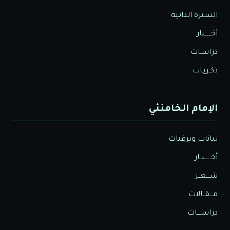
السيرة الذاتية
أخــــــبار
دراسـات
ذكـريـات
الإمام الخامنئي
بيانات وبرقيات
أخــــــبــار
شــــعــر
مـــقــالات
دراســــات