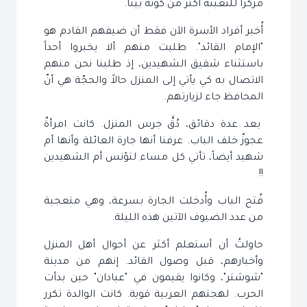
مركزاً للتعبئة أكثر من كونه بيتاً.
أُخبر أفراد الأسرة الآن فقط أن ضيفهم القادم هو
"الإمام القائد". طلبت منهم ألا يخبروا أحداً
باستثناء شقيق الشهيدين، إذ طلبنا نحن منهم
الاتصال به كي يأتي إلى المنزل حالاً والحجّة هي أنّ
المحافظ جاء لزيارتهم.
بعد عدة دقائق، دُقَّ جرس المنزل. كانت امرأةٌ
عجوزٌ خلف الباب. عرفنا أنها جارة العائلة وأنها أم
شهيد أيضاً، تأتي كل مساء لتؤنس أم الشهيدين
!!
فُتح الباب وأُدخلت الجارة بسرعة، وهي متعجبة
من عدد الضيوف الآتين هذه الليلة.
حاولتُ أن أستعلم أكثر عن أحوال أهل المنزل
وأخبارهم، قبل وصول القائد. إنهم من مدينة
"شوشتر"، وكانوا يقيمون في "عبادان" حين بدأت
الحرب. لهجتهم العربية قوية. كانت الوالدة تكرر