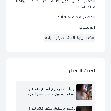
الخميني. والآن نقول: طالما نحن أحياء... أرواحنا
فداء للقائد".
المصدر: مجلة بقية الله
الوسوم:
قصّة
زيارة
القائد
كاركوب زاده
احدث الاخبار
قريباً.. إصدار ديوان أشعار قائد الثورة
الشهيد بعنوان «دفتر شعر أمين»
الرئيس بزشكيان يلتقي قائد الثورة؛