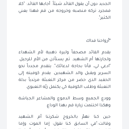
الجديد دون أن يقول القائد شيئاً. أجابها القائد: "كلا
فمجرد تركه منصبه وخروجه من قم فهذا يعني
الكثير".
*أرواحنا فداك
يقدم القائد مصحفاً وليرة ذهبية لأم الشهداء
ولجارتها أم الشهيد. ثم يستأذن من الأم للرحيل.
"ادعي لي، فأنا بحاجة لدعائك". يتقدم مجدداً نحو
السرير ويقبل والد الشهيدين. يقدم كوفيته إلى
الحفيد الذي حضر من مركز التعبئة مرتدياً بدلة
التعبئة وطلب الكوفية كي يكتمل زيّه التعبوي.
وودع الجميع وسط الدموع والمشاعر الجياشة
وهكذا اختتمت زيارة قم بهذا الوداع.
حين كنا نهمّ بالخروج شكرتنا أم الشهيد
وقالت:"في السابق كنا نقول: إما الموت وإما