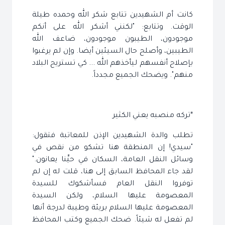
كانت أم الشهيدين تتابع شكر الله وحمده طيلة
الوقت. وتتابع: "لكنني أشكر الله على أنكم
موجودون، الطيبون موجودون، ضاعف الله
الطيبين، وأصلح حال السيئين أيضا. وإن لم يرغبوا
بإصلاح أنفسهم ليأخذهم الله ... كي تستريح البلاد
منهم". ويضحك الجميع مجدداً.
*تركه منصبه يعني الكثير
تطلب والدة الشهيدين الإذن للمعاتبة فتقول:
"سيدي! إن المنطقة هنا تشكو من نقص في
وسائل النقل العامة، السكان في حيِّنا يعانون."
لقد جاء المحافظ السابق إلى هنا، قلت له إن لم
توفروا النقل العام فسأشكوك للسيدة
المعصومة عليها السلام، ولكن السيدة
المعصومة عليها السلام بريئة وطيبة لدرجة أنها
لم تفعل له شيئاً. ضحك الجميع وكتب المحافظ