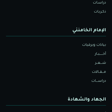
دراسـات
ذكـريـات
الإمام الخامنئي
بيانات وبرقيات
أخــــــبــار
شــــعــر
مـــقــالات
دراســــات
الجهاد والشهادة