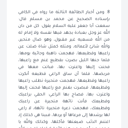
8. ومن أخبار الطائفة الثالثة ما رواه في الكافي
بإسناده الصحيح عن محمد بن مسلم قال:
سمعت أبا جعفر عليه السلام يقول: كل من دان
الله عز وجل بعبادة يجهد فيها نفسه ولا إمام له
من الله فسعيه غير مقبول، وهو ضال متحير،
والله شانئ لأعماله، ومثله كمثل شاة ضلت عن
راعيها وقطيعها، فهجمت ذاهبة وجائية يومها،
فلما جنها الليل بصرت بقطيع غنم مع راعيها،
فحنت إليها واغترت بها، فباتت معها في
مربضها، فلما أن ساق الراعي قطيعه أنكرت
راعيها وقطيعها، فهجمت متحيرة تطلب راعيها
وقطيعها، فبصرت بغنم مع راعيها فحنت إليها
واغترت بها، فصاح بها الراعي: الحقي براعيك
وقطيعك فأنت تائهة متحيرة عن راعيك
وقطيعك، فهجمت ذعرة متحيرة تائهة، لا راعي
لها يرشدها إلى مرعاها أو يردها، فبينا هي كذلك إذ
اغتنم الذئب ضيعتها فأكلها، وكذلك والله يا