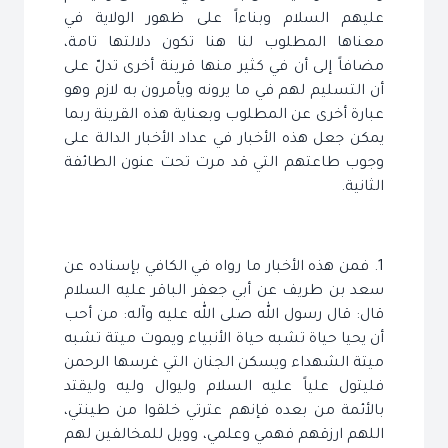
عليهم السلام وبناءاً على ظهور الولاية في
معناها المطلوب لنا هنا تكون دلالتها تامة،
مضافاً إلى أن في كثير منها قرينة أخرى تدلّ على
أن التسليم لهم في ما يرونه ويأمرون به لازم وهو
عبارة أخرى عن المطلوب وبعناية هذه القرينة ربما
يمكن جعل هذه الأخبار في عداد الأخبار الدالة على
وجوب طاعتهم التي قد مرت تحت عنون الطائفة
الثانية.
1. فمن هذه الأخبار ما رواه في الكافي بإسناده عن
سعد بن طريف عن أبي جعفر الباقر عليه السلام
قال: قال رسول الله صلى الله عليه وآله: من أحب
أن يحيا حياة تشبه حياة الأنبياء ويموت ميتة تشبه
ميتة الشهداء ويسكن الجنان التي غرسها الرحمن
فليتول علياً عليه السلام وليوال وليه وليقتد
بالأئمة من بعده فإنهم عترتي خلقوا من طينتي،
اللهم ارزقهم فهمي وعلمي، وويل للمخالفين لهم