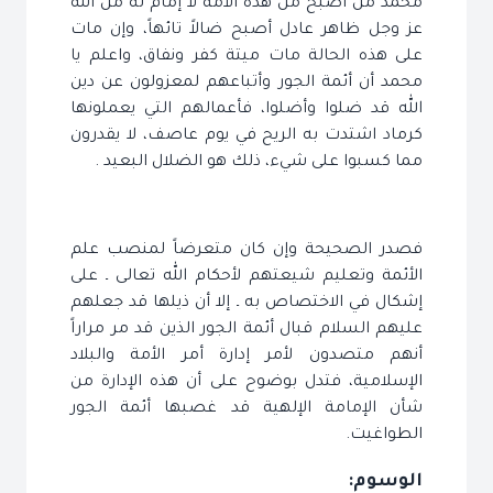
محمد من أصبح من هذه الأمة لا إمام له من الله
عز وجل ظاهر عادل أصبح ضالاً تائهاً، وإن مات
على هذه الحالة مات ميتة كفر ونفاق، واعلم يا
محمد أن أئمة الجور وأتباعهم لمعزولون عن دين
الله قد ضلوا وأضلوا، فأعمالهم التي يعملونها
كرماد اشتدت به الريح في يوم عاصف، لا يقدرون
مما كسبوا على شيء، ذلك هو الضلال البعيد .
فصدر الصحيحة وإن كان متعرضاً لمنصب علم
الأئمة وتعليم شيعتهم لأحكام الله تعالى ـ على
إشكال في الاختصاص به ـ إلا أن ذيلها قد جعلهم
عليهم السلام قبال أئمة الجور الذين قد مر مراراً
أنهم متصدون لأمر إدارة أمر الأمة والبلاد
الإسلامية، فتدل بوضوح على أن هذه الإدارة من
شأن الإمامة الإلهية قد غصبها أئمة الجور
الطواغيت.
الوسوم: