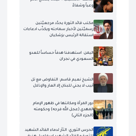
وعياً وشفاءً
مكتب قائد الثورة يحدّد مرجعيّتين
رسميّتين لأخبار سماحته ويكذّب ادعاءات
استقالة الرئيس بزشكيان
اليمن: استهدفنا هدفاً حساساً للعدو
السعودي في نجران
الشيخ نعيم قاسم: التفاوض مع تل
أبيب لا يجني للبنان إلا العار والإذلال
دور المرأة ومكانتها في ظهور الإمام
المهدي (عجل الله فرجه) وحكومته
(الجزء الثاني)
الحرس الثوري: الثأر لدماء القائد الشهيد