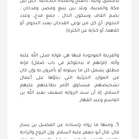
بدمشق، وأيلة ـ بالفتح والمثناة التحتانية ـ جبل بين
مكة والمدينة، وبلد بين ينبع ومصر، وقدحان ـ
بضم القاف وسكون الدال ـ جمع قدح، وعدد
النجوم: أي كل من نوعي القدحان بعدد النجوم، أو
كلاهما، أو كناية عن الكثرة).
والقرينة الموجودة فيها هي قوله صلى الله عليه
وآله: (فإنهم لا يدخلوكم في باب ضلال) فإنه
مطلق يشمل كل ما يبينونه أو يأمرون به وإن كان
من الموارد الجزئية التي بناؤها على أعمال
تشخيصهم، فيساوق الأمر بطاعتهم عليهم
السلام، إلا أن سند الرواية ضعيف بعبد الله بن
القاسم وعبد القهار.
5. ومنها ما رواه بإسناده عن الفضيل بن يسار
قال: قال أبو جعفر عليه السلام: وإن الروح والراحة