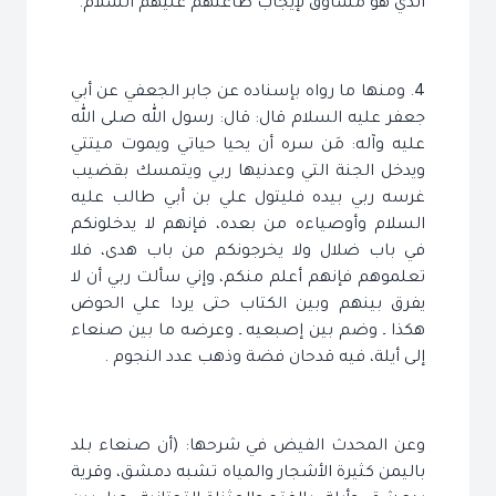
الذي هو مساوق لإيجاب طاعتهم عليهم السلام.
4. ومنها ما رواه بإسناده عن جابر الجعفي عن أبي
جعفر عليه السلام قال: قال: رسول الله صلى الله
عليه وآله: مَن سره أن يحيا حياتي ويموت ميتتي
ويدخل الجنة التي وعدنيها ربي ويتمسك بقضيب
غرسه ربي بيده فليتول علي بن أبي طالب عليه
السلام وأوصياءه من بعده، فإنهم لا يدخلونكم
في باب ضلال ولا يخرجونكم من باب هدى، فلا
تعلموهم فإنهم أعلم منكم، وإني سألت ربي أن لا
يفرق بينهم وبين الكتاب حتى يردا علي الحوض
هكذا ـ وضم بين إصبعيه ـ وعرضه ما بين صنعاء
إلى أيلة، فيه قدحان فضة وذهب عدد النجوم .
وعن المحدث الفيض في شرحها: (أن صنعاء بلد
باليمن كثيرة الأشجار والمياه تشبه دمشق، وقرية