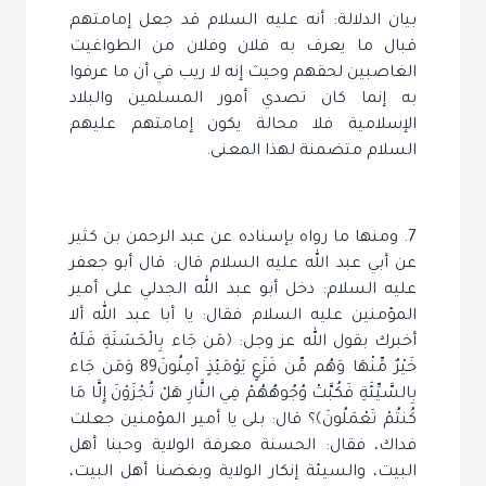
بيان الدلالة: أنه عليه السلام قد جعل إمامتهم
قبال ما يعرف به فلان وفلان من الطواغيت
الغاصبين لحقهم وحيث إنه لا ريب في أن ما عرفوا
به إنما كان تصدي أمور المسلمين والبلاد
الإسلامية فلا محالة يكون إمامتهم عليهم
السلام متضمنة لهذا المعنى.
7. ومنها ما رواه بإسناده عن عبد الرحمن بن كثير
عن أبي عبد الله عليه السلام قال: قال أبو جعفر
عليه السلام: دخل أبو عبد الله الجدلي على أمير
المؤمنين عليه السلام فقال: يا أبا عبد الله ألا
أخبرك بقول الله عز وجل: ﴿مَن جَاء بِالْحَسَنَةِ فَلَهُ
خَيْرٌ مِّنْهَا وَهُم مِّن فَزَعٍ يَوْمَئِذٍ آمِنُونَ89 وَمَن جَاء
بِالسَّيِّئَةِ فَكُبَّتْ وُجُوهُهُمْ فِي النَّارِ هَلْ تُجْزَوْنَ إِلَّا مَا
كُنتُمْ تَعْمَلُونَ﴾؟ قال: بلى يا أمير المؤمنين جعلت
فداك، فقال: الحسنة معرفة الولاية وحبنا أهل
البيت، والسيئة إنكار الولاية وبغضنا أهل البيت،