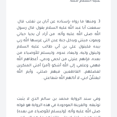
عليه السلام مثله.
3. ومنها ما رواه بإسناده عن أبان بن تغلب قال:
سمعت أبا عبد الله عليه السلام يقول: قال رسول
الله صلى الله عليه وآله: من أراد أن يحيا حياتي
ويموت ميتتي ويدخل جنة عدن التي غرسها الله ربي
بيده فليتول علي بن أبي طالب عليه السلام
وليتول وليه، وليعاد عدوه، وليسلم للأوصياء من
بعده، فإنهم عترتي من لحمي ودمي، أعطاهم الله
فهمي وعلمي، إلى الله أشكو (أمر) أمتي المنكرين
لفضلهم، القاطعين فيهم صلتي، وأيم الله
ليقتلُنّ ابني، لا أنالهم الله شفاعتي .
وفي سند الرواية محمد بن سالم الذي لا يثبت
توثيقه. والقرينة الموجودة في هذه الرواية هو قوله
صلى الله عليه وآله: (وليسلم للأوصياء من بعده)