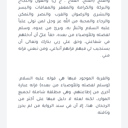
والفلج (الفلح، الفلاح ـ خ ل) والعون والنجاح
والبركة والكرامة والمغفر والمعافات واليسر
والبشرى والرضوان والقرب والنصر والتمكن
والرجاء والمحبة من الله عز وجل لمن تولى علياً
عليه السلام وائتمّ به، وبرئ من عدوه، وسلم
لفضله وللأوصياء من بعده، حقاً عليَّ أن أدخلهم
في شفاعتي، وحق علي ربي بتارك وتعالى أن
يستجيب لي فيهم فإنهم أتباعي، ومن تبعني فإنه
مني .
والقرية الموجود فيها هي قوله عليه السلام:
(وسلم لفضله وللأوصياء من بعده) فإنه عبارة
أخرى من إطاعتهم، وهي مطلقة شاملة لجميع
الموارد، لكنه لعله لا دليل فيها على أكثر من
الرجحان. هذا، إلا أن في سند الرواية من لم يحرز
وثاقته.