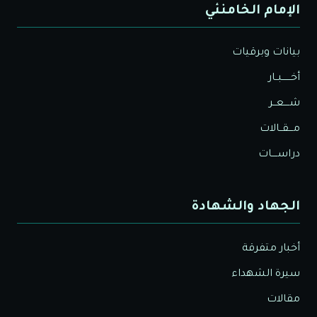
الإمام الخامنئي
بيانات وبرقيات
أخــــــبــار
شــــعــر
مـــقــالات
دراســــات
الجهاد والشهادة
أخبار متفرقة
سيرة الشهداء
مقالات