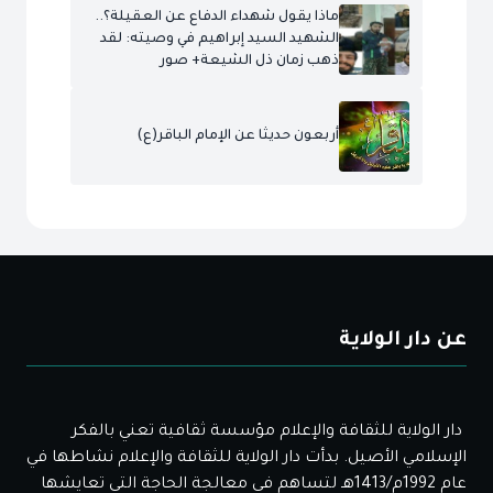
ماذا يقول شهداء الدفاع عن العقيلة؟..
الشهيد السيد إبراهيم في وصيته: لقد
ذهب زمان ذل الشيعة+ صور
أربعون حديثا عن الإمام الباقر(ع)
عن دار الولاية
دار الولاية للثقافة والإعلام مؤسسة ثقافية تعني بالفكر
الإسلامي الأصيل. بدأت دار الولاية للثقافة والإعلام نشاطها في
عام 1992م/1413هـ لتساهم في معالجة الحاجة التي تعايشها