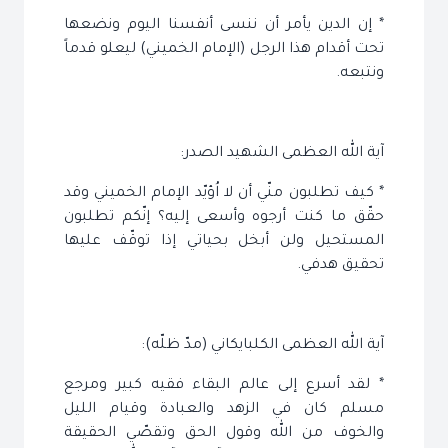
* إن الدين يأمر أن ننسى أنفسنا اليوم ونضعها
تحت أقدام هذا الرجل (الإمام الخميني) ليعلو قدماً
ونتبعه.
آية الله العظمى الشهيد الصدر:
* كيف تطلبون منّي أن لا اُؤيّد الإمام الخميني وقد
حقّق ما كنت أرجوه وأسعى إليه؟ إنّكم تطلبون
المستحيل ولن أبخل بحياتي إذا توقّف عليها
تحقيق هدفي.
آية الله العظمى الكلبايكاني (مدّ ظلّه):
* لقد أسرع إلى عالم البقاء فقيه كبير ومرجع
مسلم كان في الزهد والعبادة وقيام الليل
والخوف من الله وقول الحق وتقصّي الحقيقة