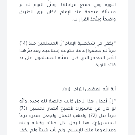
الثورة وفي جميع مراحلها، وحتّى اليوم لم نرَ
مسألة مبهمة عند الإمام فكان يرى الطريق
واضحاً ويتّخذ القرارات.
* يكفي في شخصية الإمام أنّ المسلمين منذ (14)
قرناً لم يحقّقوا إقامة حكومة إسلامية، وقد تمّ هذا
الأمر المعجز الذي كان يتمنّاه المسلمون على يد
قائد الثورة.
آية الله العظمى الأراكي (ره):
* إنّ أعمال هذا الرجل كانت خالصة لله وحده، وأنّه
لو كان في عاشوراء لأصبح أنصار الحسين (73)
فرداً بدل (72) ولذهب للقتال ولجعل صدره درعاً
للحسين(ع)، هذا الرجل بذل حياته وكيانه وابنه
وعياله وما ملك للإسلام، ولم يأب شيئاً ولم يخف