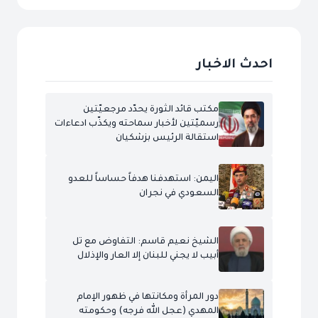
احدث الاخبار
مكتب قائد الثورة يحدّد مرجعيّتين
رسميّتين لأخبار سماحته ويكذّب ادعاءات
استقالة الرئيس بزشكيان
اليمن: استهدفنا هدفاً حساساً للعدو
السعودي في نجران
الشيخ نعيم قاسم: التفاوض مع تل
أبيب لا يجني للبنان إلا العار والإذلال
دور المرأة ومكانتها في ظهور الإمام
المهدي (عجل الله فرجه) وحكومته