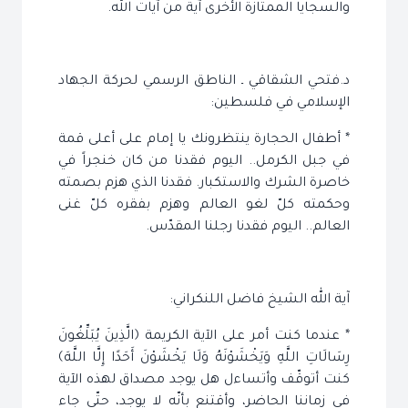
والسجايا الممتازة الأخرى آية من آيات الله.
د.فتحي الشقاقي ـ الناطق الرسمي لحركة الجهاد
الإسلامي في فلسطين:
* أطفال الحجارة ينتظرونك يا إمام على أعلى قمة
في جبل الكرمل.. اليوم فقدنا من كان خنجراً في
خاصرة الشرك والاستكبار. فقدنا الذي هزم بصمته
وحكمته كلّ لغو العالم وهزم بفقره كلّ غنى
العالم.. اليوم فقدنا رجلنا المقدّس.
آية الله الشيخ فاضل اللنكراني:
* عندما كنت أمر على الآية الكريمة ﴿الَّذِينَ يُبَلِّغُونَ
رِسَالَاتِ اللَّهِ وَيَخْشَوْنَهُ وَلَا يَخْشَوْنَ أَحَدًا إِلَّا اللَّهَ﴾
كنت أتوقّف وأتساءل هل يوجد مصداق لهذه الآية
في زماننا الحاضر، وأقتنع بأنّه لا يوجد، حتّى جاء