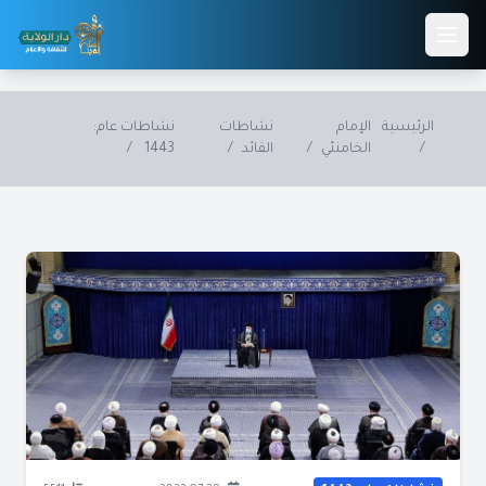
Skip to main conten
الرئيسية
الإمام
نشاطات
نشاطات عام:
/
الخامنئي
/
القائد
/
1443
/