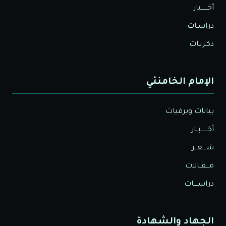
أخــــــبار
دراسـات
ذكـريـات
الإمام الخامنئي
بيانات وبرقيات
أخــــــبــار
شــــعــر
مـــقــالات
دراســــات
الجهاد والشهادة