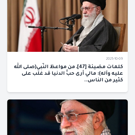
2025-10-09
كلمات مضيئة [47]ـ من مواعظ النّبي(صلى الله
عليه وآله): مالي أرى حبَّ الدنيا قد غلب على
كثير من الناس..