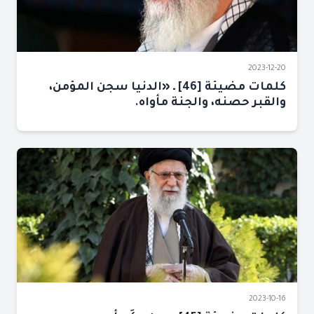
2023-12-20
كلمات مضيئة [46] ـ «الدنيا سجن المؤمن،
والقبر حصنه، والجنة مأواه.
2023-10-16