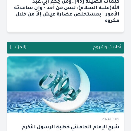
كلمات مضيئة [45] ـ ومن حِكَم أبي عبد
الله(عليه السلام): ليس من أحد - وإن ساعدته
الأمور - بمستخلص غضارة عيش إلاّ من خلال
مكروه
أحاديث وشروح
[المزيد..]
2024-03-09
شرح الإمام الخامنئي خطبة الرسول الأكرم