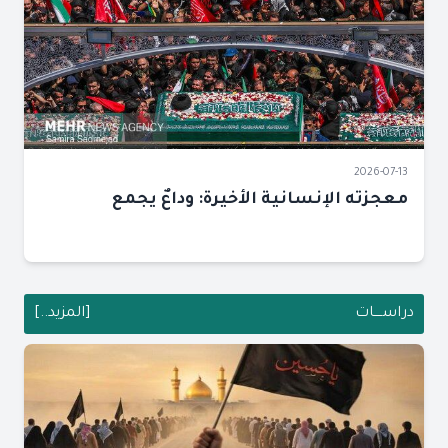
2026-07-13
معجزته الإنسانية الأخيرة: وداعٌ يجمع
دراســــات
[المزيد..]