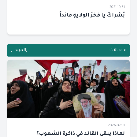
2021-10-31
بُشراكَ يا فخرَ الولايةِ قائداً
مـــقــالات
[المزيد..]
2026-07-18
لماذا يبقى القائد في ذاكرة الشعوب؟