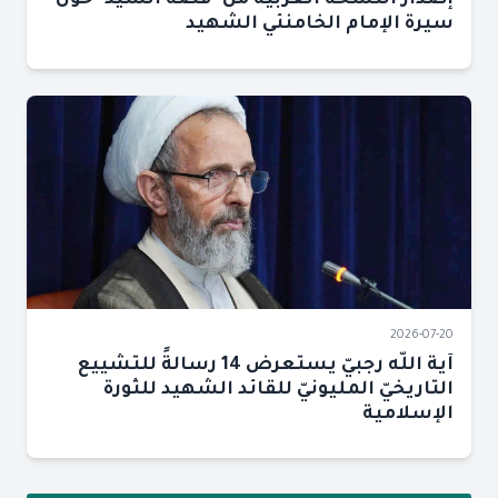
إصدار النسخة العربية من "قصة السيد" حول
سيرة الإمام الخامنئي الشهيد
2026-07-20
آية اللّه رجبيّ يستعرض 14 رسالةً للتشييع
التاريخيّ المليونيّ للقائد الشهيد للثورة
الإسلامية