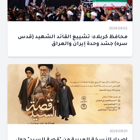
2026-08-02
محافظ كربلاء: تشييع القائد الشهيد (قدس
سره) جسّد وحدة إيران والعراق
2026-08-01