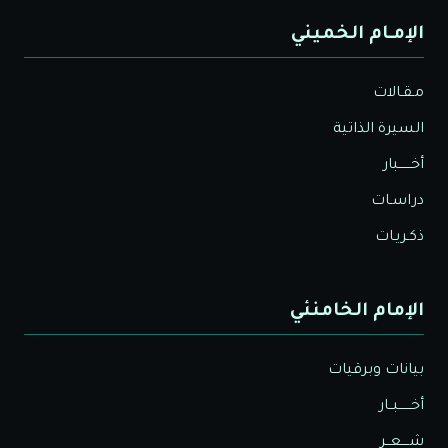
الإمـام الخميني
مـقـالات
السيرة الذاتية
أخــــــبار
دراسـات
ذكـريـات
الإمام الخامنئي
بيانات وبرقيات
أخــــــبــار
شــــعــر