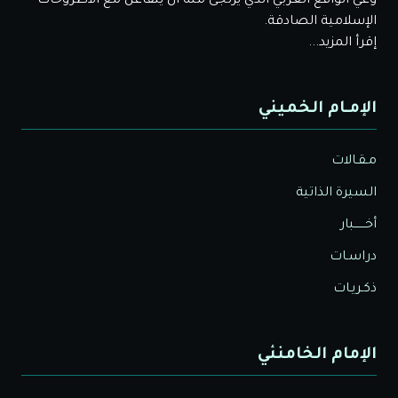
وعي الواقع العربي الذي يُرْتَجى منه أن يتفاعل مع الأطروحات
الإسلامية الصادقة.
إقرأ المزيد...
الإمـام الخميني
مـقـالات
السيرة الذاتية
أخــــــبار
دراسـات
ذكـريـات
الإمام الخامنئي