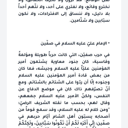
نقل الوقائع؛ فلا نزوّر، ولا نحرّف الحقائق، ولا
نخترع وقائع، ولا نفتري على أحد، ولا نتّهم أحداً
بلا دليل، ولا ننساق إلى الافتراءات، ولا نكون
سبّابين ولا شتّامين.
• الإمام عليّ عليه السلام في صفّين
في حرب صفيّن، التي كانت حرباً طويلة ومؤلمةً
وقاسية، كان جنود معاوية يشتمون أمير
المؤمنين عليّاً عليه السلام وجيشه، فما كان
من بعض قادة أمير المؤمنين عليه السلام
وجنوده إلّا أن ردّوا على الشتائم بالشتائم. ومع
أنّ تصرّفهم ذاك كان في موضع الدفاع عن
النفس، ولكنّ الأمير عليه السلام جمعهم،
وقال لهم، بحسب ما نقله الشريف الرضيّ:
"ومن كلام له عليه السلام، وقد سمع قوماً من
أصحابه يسبّون أهل الشام أيّام حربهم في
صفّين: إِنِّي أَكْرَه لَكُمْ أَنْ تَكُونُوا سَبَّابِينَ، ولَكِنَّكُمْ