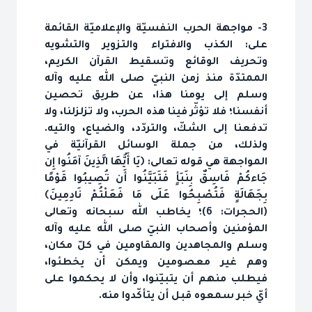
3- مواجهة الحرب النفسيّة والإعلاميّة القائمة
على: الكذب والافتراء والتزوير والتشويه
وتحريف الوقائع وتسقيط القرآن الكريم،
الممتدّة منذ زمن النبيّ صلى الله عليه وآله
وسلم إلى يومنا هذا، عن طريق تحصين
أنفسنا؛ فلا تؤثّر فينا هذه الحرب، ولا تزلزلنا، ولا
تدفعنا إلى الشكّ، والتردّد، والضياع، والتيه.
ولذلك، من جملة الوسائل القرآنيّة في
المواجهة هي قوله تعالى: ﴿يَا أَيُّهَا الَّذِينَ آمَنُوا إِن
جَاءكُمْ فَاسِقٌ بِنَبَأٍ فَتَبَيَّنُوا أَن تُصِيبُوا قَوْمًا
بِجَهَالَةٍ فَتُصْبِحُوا عَلَى مَا فَعَلْتُمْ نَادِمِينَ﴾
(الحجرات: 6)؛ يخاطب الله سبحانه وتعالى
المؤمنين وأصحاب النبيّ صلى الله عليه وآله
وسلم والمجاهدين والمقاومين في كلّ مكان،
وهم غير معصومين ويمكن أن يخطئوا،
فيطلب منهم أن يتبيّنوا، وأن لا يحكموا على
أيّ خبر سمعوه قبل أن يتأكّدوا منه.