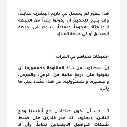
هذا تطوّر لم يحصل في تاريخ البشريّة سابقاً،
وهو يتيح للجميع أن يكونوا جزءاً من الجبهة
الإعلاميّة؛ هجوماً ودفاعاً، سواء في جبهة
الصديق أو في جبهة العدوّ.
•شبكات تساهم في الخراب
إنّ المطلوب من بيئة المقاومة وجمهورها أن
يكونوا على درجةٍ عالية من الوعي، والحرص،
والبصيرة، والمسؤوليّة. من هنا، نشدّد على ما
يأتي:
1- يجب أن نكون صادقين مع أنفسنا ومع
الناس، ونعترف أنّنا غير قادرين على ضبط
شبكات التواصل الاجتماعيّ تماماً، وأن لا