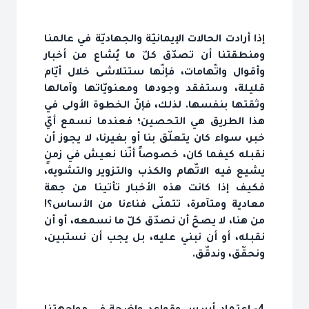
إذا أرادت الحالات الإيمانيّة والجهاديّة في عالمنا
ومنطقتنا أن تصدّق كلّ ما يُشاع من أخبار
وأقوال واتّهامات، فإنّها ستتلاشى خلال أيّام
قليلة، وستفقد وجودها ومعنويّاتها وآمالها
وثقتها بنفسها. لذلك، فإنّ الخطوة الأولى في
هذا الطريق هي التحصين؛ فعندما نسمع أيّ
خبر، سواء كان يتعلّق بنا أو بغيرنا، لا يجوز أن
نقبله كيفما كان، خصوصاً أنّنا نعيش في زمنٍ
يشيع فيه الاتّهام والكذب والتزوير والتشويه،
فكيف إذا كانت هذه الأخبار تأتينا من جهة
معادية ومتآمرة، تتمنّى فناءنا من الأساس؟!
من هنا، لا يصحّ أن نصدّق كلّ ما نسمعه، أو أن
نقبله، أو أن نبني عليه، بل يجب أن نستبين،
ونحقّق، وندقّق.