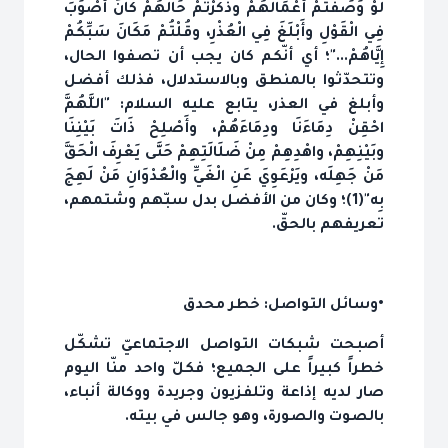
لَوْ وَصَفْتُمْ أَعْمَالَهُمْ وذَكَرْتُمْ حَالَهُمْ كَانَ أَصْوَبَ
فِي الْقَوْلِ وأَبْلَغَ فِي الْعُذْرِ، وقُلْتُمْ مَكَانَ سَبِّكُمْ
إِيَّاهُمْ..."؛ أي أنّكم كان يجب أن تصفوا الحال،
وتتحدّثوا بالمنطق وبالاستدلال، فذلك أفضل
وأبلغ في العذر، يتابع عليه السلام: "اللَّهُمَّ
احْقِنْ دِمَاءَنَا ودِمَاءَهُمْ، وأَصْلِحْ ذَاتَ بَيْنِنَا
وبَيْنِهِمْ، واهْدِهِمْ مِنْ ضَلَالَتِهِمْ حَتَّى يَعْرِفَ الْحَقَّ
مَنْ جَهِلَه، ويَرْعَوِيَ عَنِ الْغَيِّ والْعُدْوَانِ مَنْ لَهِجَ
بِه"(1)؛ وكان من الأفضل بدل سبّهم وشتمهم،
تعريفهم بالحقّ.
•وسائل التواصل: خطر محدق
أصبحت شبكات التواصل الاجتماعيّ تشكّل
خطراً كبيراً على الجميع؛ فكلّ واحد منّا اليوم
صار لديه إذاعة وتلفزيون وجريدة ووكالة أنباء،
بالصوت والصورة، وهو جالس في بيته.