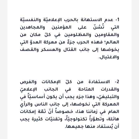
1- عدم الاستهانة بالحرب الإعلاميّة والنفسيّة
التي تُشنّ على المؤمنين والمجاهدين
والمقاومين والمظلومين في كلّ مكان من
العالم؛ فهذه الحرب جزءٌ من معركة العدوّ التي
يخوضها إلى جانب القتال والعسكر والقصف
والاغتيال.
2- الاستفادة من كلّ الإمكانات والفرص
والقدرات المتاحة في الجانب الإعلاميّ
والتبليغيّ، وهذا جزء يجب أن يكون أساسيّاً في
المعركة التي نخوضها، إلى جانب الناس والرأي
العام في زماننا هذا، خصوصاً أنّ ثمّة إمكانات
هائلة، وتطوّراً تكنولوجيّاً، وتقنيّات كثيرة يجب
أن يُستفاد منها جميعها.