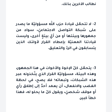
نطالب الآخرين بذلك.
2- لا تتحمّل قيادة حزب الله مسؤوليّة ما يصدر
على شبكة التواصل الاجتماعيّ، سواء من
جمهورها وبيئتها أو من أيّ بيئةٍ أخرى، وليست
قيادتنا المعنيّة بإعطاء القرار لأولئك الذين
يتسابقون في الردّ والتعليق.
3- يتحمّل كلّ الإخوة والأخوات في هذا الجمهور،
وهذه البيئة، مسؤوليّة القرار الذي يتّخذونه عبر
هذه الشبكات، وتبعاته؛ فلا يصح، في لحظة
الغضب والانفعال، أن يعمد أحدٌ إلى إطلاق رأي
أو موقف شخصيّ، ويقول كلّ ما يحلو له، فهذا
خطأ كبير.