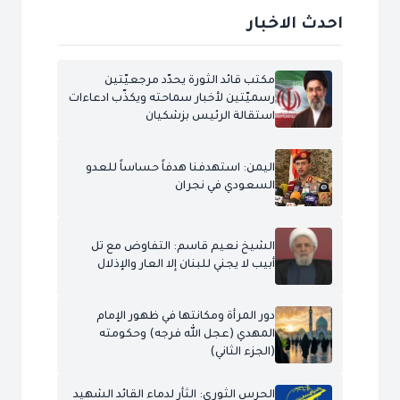
احدث الاخبار
مكتب قائد الثورة يحدّد مرجعيّتين
رسميّتين لأخبار سماحته ويكذّب ادعاءات
استقالة الرئيس بزشكيان
اليمن: استهدفنا هدفاً حساساً للعدو
السعودي في نجران
الشيخ نعيم قاسم: التفاوض مع تل
أبيب لا يجني للبنان إلا العار والإذلال
دور المرأة ومكانتها في ظهور الإمام
المهدي (عجل الله فرجه) وحكومته
(الجزء الثاني)
الحرس الثوري: الثأر لدماء القائد الشهيد