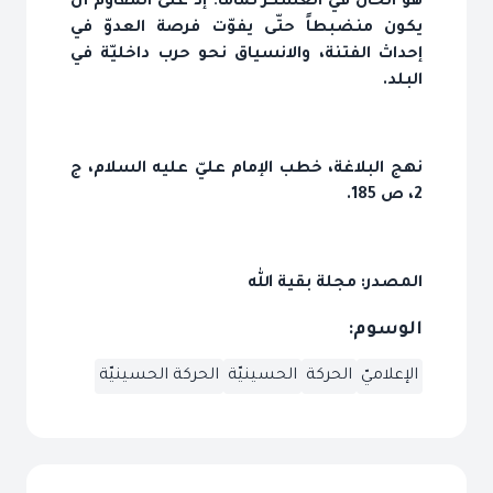
هو الحال في العسكر تماماً؛ إذ على المقاوم أن
يكون منضبطاً حتّى يفوّت فرصة العدوّ في
إحداث الفتنة، والانسياق نحو حرب داخليّة في
البلد.
نهج البلاغة، خطب الإمام عليّ عليه السلام، ج
2، ص 185.
المصدر: مجلة بقية الله
الوسوم:
الإعلاميّ
الحركة
الحسينيّة
الحركة الحسينيّة