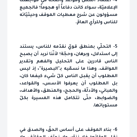
4- اعتماد أسس وقواعد واضحة في مواجهتنا
الإعلاميّة، سواء كانت دفاعاً أو هجوماً؛ فالجميع
مسؤولون عن شرح معطيات الموقف وحيثيّاته
للناس وللرأي العامّ.
5- التحلّي بمنطق قويّ نقدّمه للناس، يستند
إلى استدلال، وبرهان، وحجّة؛ لأنّنا نريد أن يصبح
الناس قادرين على التحليل والفهم وتقدير
المواقف. وهذا ما نسمّيه بـ"البصيرة"، إذ ليس
المطلوب أن يقبل الناس كلّ شيء كيفما كان،
بل المطلوب أن يعرفوا الأسس، والقواعد،
والمباني، والأدلّة، والحجج، والمنطق، والأهداف،
والضوابط، حتّى تتكامل هذه المسيرة بكلّ
مستوياتها.
6- بناء الموقف على أساس الحقّ، والصدق في