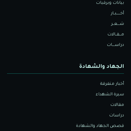
بيانات وبرقيات
أخــــــبــار
شــــعــر
مـــقــالات
دراســــات
الجهاد والشهادة
أخبار متفرقة
سيرة الشهداء
مقالات
دراسات
قصص الجهاد والشهادة