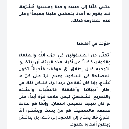
ننتمي كلّنا إلى جبهة واحدة ومسيرة مُشرّفَة،
فما يقوم به أحدنا ينعكس علينا جميعاً؛ وعلى
هذه المقاومة كذلك.
•قوّتنا في أخلاقنا
أتمنّى من المسؤولين في حزب الله والعلماء
والكوادر، فضلاً عن أفراد هذه البيئة، أن ينتظروا
التوجيه قبل إطلاق أيّ موقف؛ فأحياناً تكون
المصلحة في السكوت وعدم الردّ على كلّ ما
يُشاع. وإذا كان ثمّة من يريد الردّ، فليكن ذلك في
إطار أدبيّاتنا وأخلاقنا؛ فالسُّباب والشتم
والتجريح الشخصيّ ليس علامة قوّة أبداً، حتّى
لو كان نتيجة تنفيس احتقان، وإنّما هو علامة
ضعف؛ فالضعيف هو من يسبّ ويشتم، أمّا
القويّ فلا يحتاج إلى اللجوء إلى ذلك، بل يناقش
ويطرح أفكاره بهدوء.