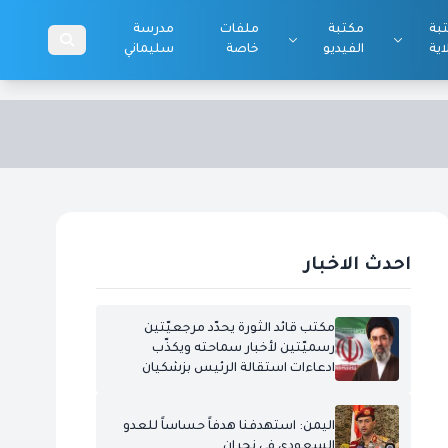
بة
مكتبة
ملفات
مدرسة
اية
الفيديو
خاصة
سليماني
احدث الاخبار
مكتب قائد الثورة يحدّد مرجعيّتين
رسميّتين لأخبار سماحته ويكذّب
ادعاءات استقالة الرئيس بزشكيان
اليمن: استهدفنا هدفاً حساساً للعدو
السعودي في نجران