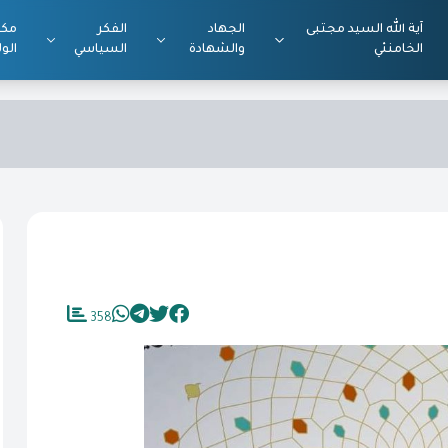
آية الله السيد مجتبى
الجهاد
الفكر
مكت
الخامنئي
والشهادة
السياسي
الول
358