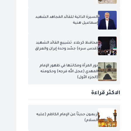
السيرة الذاتية للقائد المجاهد الشهيد
إسماعيل هنية
محافظ كربلاء: تشييع القائد الشهيد
(قدس سره) جسّد وحدة إيران والعراق
دور المرأة ومكانتها في ظهور الإمام
المهدي (عجل الله فرجه) وحكومته
(الجزء الأول)
الاكثر قراءة
أربعون حديثاً عن الإمام الكاظم (عليه
السلام)