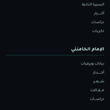
السيرة الذاتية
أخــــــبار
دراسـات
ذكـريـات
الإمام الخامنئي
بيانات وبرقيات
أخــــــبــار
شــــعــر
مـــقــالات
دراســــات