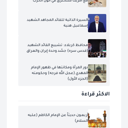
مع أمريكا ستحترق في أتون الحرب
السيرة الذاتية للقائد المجاهد الشهيد
إسماعيل هنية
محافظ كربلاء: تشييع القائد الشهيد
(قدس سره) جسّد وحدة إيران والعراق
دور المرأة ومكانتها في ظهور الإمام
المهدي (عجل الله فرجه) وحكومته
(الجزء الأول)
الاكثر قراءة
أربعون حديثاً عن الإمام الكاظم (عليه
السلام)