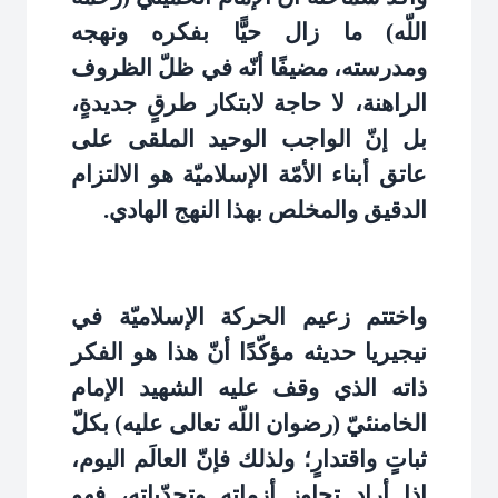
اللّه) ما زال حيًّا بفكره ونهجه
ومدرسته، مضيفًا أنّه في ظلّ الظروف
الراهنة، لا حاجة لابتكار طرقٍ جديدةٍ،
بل إنّ الواجب الوحيد الملقى على
عاتق أبناء الأمّة الإسلاميّة هو الالتزام
الدقيق والمخلص بهذا النهج الهادي
.
واختتم زعيم الحركة الإسلاميّة في
نيجيريا حديثه مؤكّدًا أنّ هذا هو الفكر
ذاته الذي وقف عليه الشهيد الإمام
الخامنئيّ (رضوان اللّه تعالى عليه) بكلّ
ثباتٍ واقتدارٍ؛ ولذلك فإنّ العالَم اليوم،
إذا أراد تجاوز أزماته وتحدّياته، فهو