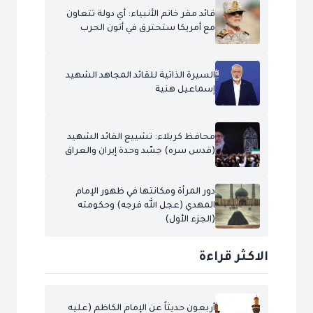
قائد مقر خاتم الأنبياء: أي دولة تتعاون
مع أمريكا ستحترق في أتون الحرب
السيرة الذاتية للقائد المجاهد الشهيد
إسماعيل هنية
محافظ كربلاء: تشييع القائد الشهيد
(قدس سره) جسّد وحدة إيران والعراق
دور المرأة ومكانتها في ظهور الإمام
المهدي (عجل الله فرجه) وحكومته
(الجزء الأول)
الاكثر قراءة
أربعون حديثاً عن الإمام الكاظم (عليه