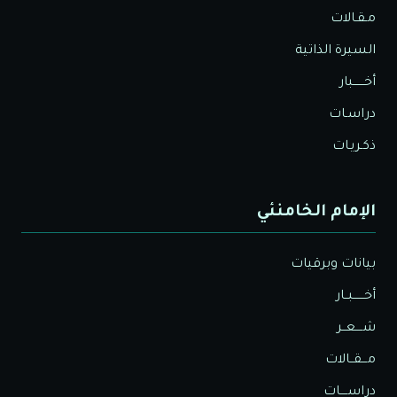
مـقـالات
السيرة الذاتية
أخــــــبار
دراسـات
ذكـريـات
الإمام الخامنئي
بيانات وبرقيات
أخــــــبــار
شــــعــر
مـــقــالات
دراســــات