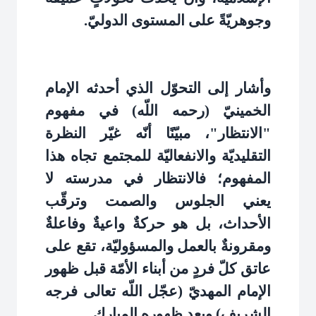
وجوهريّةً على المستوى الدوليّ
.
وأشار إلى التحوّل الذي أحدثه الإمام
الخمينيّ (رحمه اللّه) في مفهوم
"الانتظار"، مبيّنًا أنّه غيّر النظرة
التقليديّة والانفعاليّة للمجتمع تجاه هذا
المفهوم؛ فالانتظار في مدرسته لا
يعني الجلوس والصمت وترقّب
الأحداث، بل هو حركةٌ واعيةٌ وفاعلةٌ
ومقرونةٌ بالعمل والمسؤوليّة، تقع على
عاتق كلّ فردٍ من أبناء الأمّة قبل ظهور
الإمام المهديّ (عجّل اللّه تعالى فرجه
الشريف) وبعد ظهوره المبارك
.