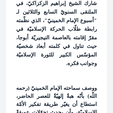
شارك الشيخ إبراهيم الزكزاكيّ، في
الملتقى السنويّ السابع والثلاثين لـ
"أسبوع الإمام الخمينيّ"، الذي نظّمته
رابطة طلّاب الحركة الإسلاميّة في
مقرّ إقامته بالعاصمة النيجيريّة أبوجا،
حيث تناول في كلمته أبعاد شخصيّة
المؤسّس الكبير للثورة الإسلاميّة
وجوانب فكره
.
ووصف سماحته الإمام الخمينيّ (رحمه
اللّه) بأنّه هبةٌ إلهيّةٌ للعصر الحاضر،
استطاع أن يغيّر طريقة تفكير الأمّة
الإسلاميّة، وأن يحدث تحوّلاتٍ عميقةً