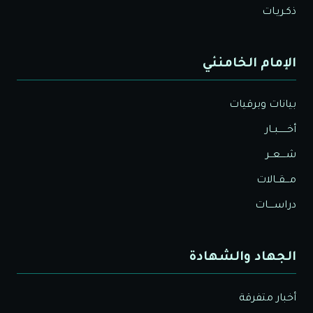
ذكـريـات
الإمام الخامنئي
بيانات وبرقيات
أخــــــبــار
شــــعــر
مـــقــالات
دراســــات
الجهاد والشهادة
أخبار متفرقة