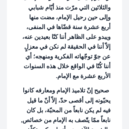
والثلاثين التي مرّت منذ أيّام شبابي
وإلى حين رحيل الإمام، مضت منها
أربع عشرة سنة قضّاها في المنفى،
ويبدو على الظاهر أننا كنّا بعيدين عنه،
إلاّ أننا في الحقيقة لم نكن في معزلٍ
عن جوّ توجّهاته الفكرية ومنهجه؛ أي
أننا كُنّا في الواقع خلال هذه السنوات
الأربع عشرة مع الإمام.
صحيح إنّ تلاميذ الإمام ومعارفه كانوا
يحبّونه إلى أقصى حدّ، إلاّ أنّ ما قيل
فيه لم يكن نابعاً من المحبّة، بل كان
نابعاً ممّا يتّصف به الإمام من خصائص,