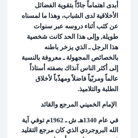
أبدى اهتماماً جادّاً بتقوية الفضائل
الأخلاقية لدى الشباب، وهذا ما لمسناه
عن كثب أثناء دروسه عبر سنوات
طويلة, وإلى هذا الحد كانت شخصية
هذا الرجل ـ الذي يزخر باطنه
بالخصائص المجهولة ـ معروفة بالنسبة
إلى أكثر الناس آنذاك بصفته أستاذاً
عالماً ومربّياً فاضلاً ومهذّباً لأخلاق
الطلبة والتلاميذ.
الإمام الخميني المرجع والقائد
في عام 1340هـ ش ـ 1962م توفي آية
الله البروجردي الذي كان مرجع التقليد