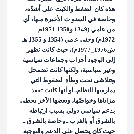
هذه كان الضغط والكبت على أشدّه،
وخاصة في السنوات الأخيرة منها، أي
من عامي (1349 و1350 1971م _
1972م) وحتى عامي (1354 و 1355 هـ
ش1976_1977م)، حيث كانت تظهر
إلى الوجود أحزاب وجماعات سياسية
وغير سياسية، ولكنها كانت تضمحل
وتتلاشى تحت وطأة الضغوط التي
يمارسها النظام، أو أنها كانت تفقد
مزاياها وخواصّها، وبعضها الآخر يحظى
بدعم سياسي دولي بسبب ارتباطه
بالشرق أو بالغرب ـ وخاصة بالشرق ـ
حيث كان يحصل على الدعم والتوجيه