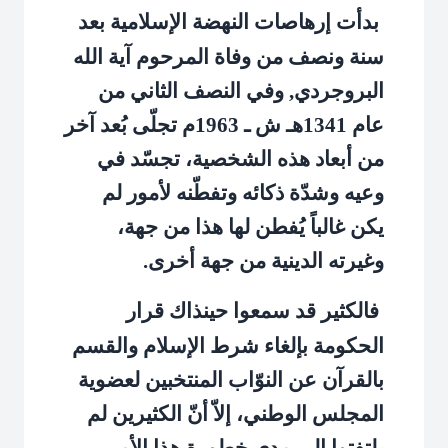
بدأت إرهاصات النهضة الإسلامية بعد
سنة ونصف من وفاة المرحوم آية الله
البروجردي, وفي النصف الثاني من
عام 1341هـ ش ـ 1963م تجلّى بُعد آخر
من أبعاد هذه الشخصية، تجسّد في
وعيه وشدّة ذكائه وتفطّنه لأمور لم
يكن غالباً يُفطن لها هذا من جهة،
وغيرته الدينية من جهة أخرى.
فالكثير قد سمعوا حينذاك قرار
الحكومة بإلغاء شرط الإسلام والقسم
بالقرآن عن النوّاب المنتخبين لعضوية
المجلس الوطني، إلاّ أنّ الكثيرين لم
يلتفتوا إلى مدى خطورة هذا الأمر،