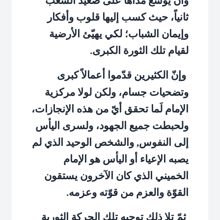
وأن يوسّع مداها على صعيد الشعب
ثانياً، حيث كسب إليها قلوب وأفكار
وإيمان الشباب؛ لكي يهيّئ الأرضية
لقيام تلك الثورة الكبرى.
وإنّ الكثيرين قدّموا أعمالاً كبرى
وتضحيات جسام، ولكن لولا مركزية
الإمام لَما تحقق أيّ من هذه الإنجازات،
ولحبطت جميع الجهود، ولسرى اليأس
إلى النفوس, والشخص الوحيد الذي لم
يصبه الإعياء أو اليأس هو الإمام
الخميني الذي كان الآخرون يستقون
القوّة والعزم من قوّته وعزمه.
ثمّ تلا ذلك توجيه تلك الحركة الثورية