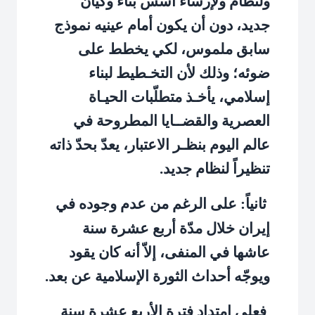
ولنظام ولإرساء أسس بناء وكيان
جديد، دون أن يكون أمام عينيه نموذج
سابق ملموس، لكي يخطط على
ضوئه؛ وذلك لأن التخـطيط لبناء
إسلامي، يأخـذ متطلّبات الحيـاة
العصرية والقضــايا المطروحة في
عالم اليوم بنظـر الاعتبار، يعدّ بحدّ ذاته
تنظيراً لنظام جديد.
ثانياً: على الرغم من عدم وجوده في
إيران خلال مدّة أربع عشرة سنة
عاشها في المنفى، إلاّ أنه كان يقود
ويوجّه أحداث الثورة الإسلامية عن بعد.
فعلى امتداد فترة الأربع عشرة سنة