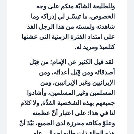
وللطليعة الشابّة منكم على وجه
الخصوص، ما تيسّـر لي إدراكه وما
شاهدته ولمسته من هذا الرجل الفذ
على امتداد الفترة الزمنية التي عشتها
كتلميذ ومريد له.
لقد قيل الكثير عن الإمام؛ من قِبَل
أصدقائه ومن قِبَل أعدائه، ومن
الإيرانيين وغير الإيرانيين، ومن
المسلمين وغير المسلمين، وأشادوا
جميعهم بهذه الشخصية الفذّة, ولا كلام
لنا في هذا؛ على اعتبار أنّ عظمته
وعلوّ مكانته محرزة لدى الجميع، بَيْدَ أنّ
هذه الحالة ذات طابع إجمالي عام.