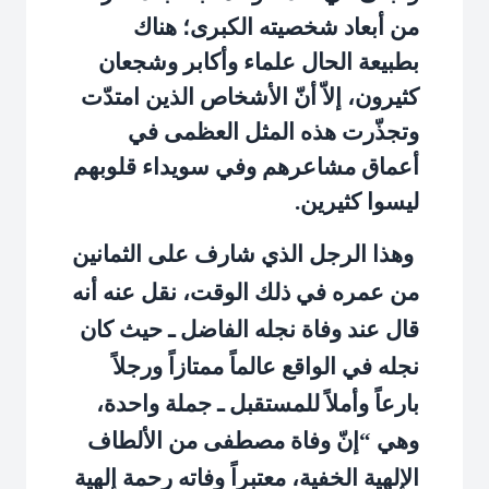
من أبعاد شخصيته الكبرى؛ هناك
بطبيعة الحال علماء وأكابر وشجعان
كثيرون، إلاّ أنّ الأشخاص الذين امتدّت
وتجذّرت هذه المثل العظمى في
أعماق مشاعرهم وفي سويداء قلوبهم
ليسوا كثيرين.
وهذا الرجل الذي شارف على الثمانين
من عمره في ذلك الوقت، نقل عنه أنه
قال عند وفاة نجله الفاضل ـ حيث كان
نجله في الواقع عالماً ممتازاً ورجلاً
بارعاً وأملاً للمستقبل ـ جملة واحدة،
وهي “إنّ وفاة مصطفى من الألطاف
الإلهية الخفية، معتبراً وفاته رحمة إلهية