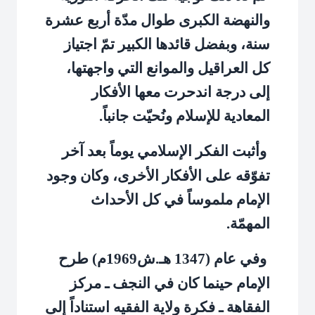
والنهضة الكبرى طوال مدّة أربع عشرة
سنة، وبفضل قائدها الكبير تمّ اجتياز
كل العراقيل والموانع التي واجهتها،
إلى درجة اندحرت معها الأفكار
المعادية للإسلام ونُحيّت جانباً.
وأثبت الفكر الإسلامي يوماً بعد آخر
تفوّقه على الأفكار الأخرى، وكان وجود
الإمام ملموساً في كل الأحداث
المهمّة.
وفي عام (1347 هـ.ش1969م) طرح
الإمام حينما كان في النجف ـ مركز
الفقاهة ـ فكرة ولاية الفقيه استناداً إلى