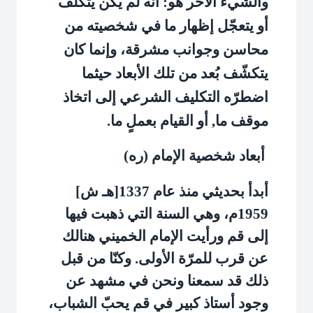
والشيء الآخر هو: أنه لم يكن يتكلّف
أو يتعجّل إظهار ما في شخصيته من
محاسن وجوانب مشرقة، وإنما كان
يتكشّف بُعد من تلك الأبعاد حيثما
اضطرّه التكليف الشرعي إلى اتخاذ
موقف ما, أو القيام بعملٍ ما.
أبعاد شخصية الإمام (ره)
أبدأ بحديثي منذ عام 1337[هـ ش]
1959م، وهي السنة التي ذهبت فيها
إلى قم ورأيت الإمام الخميني هنالك
عن قرب للمرّة الأولى. وكنّا من قبل
ذلك قد سمعنا ونحن في مشهد عن
وجود أستاذ كبير في قم يحبّ الشباب،