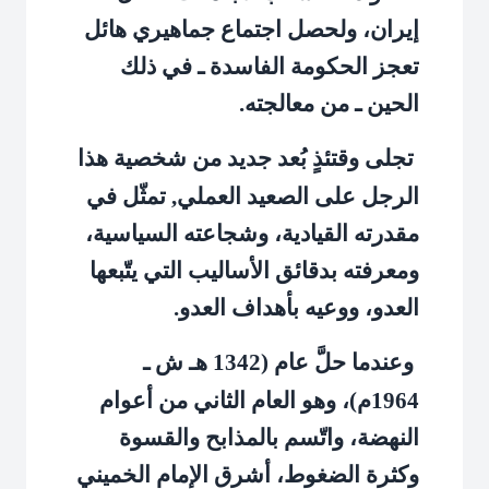
إيران، ولحصل اجتماع جماهيري هائل
تعجز الحكومة الفاسدة ـ في ذلك
الحين ـ من معالجته.
تجلى وقتئذٍ بُعد جديد من شخصية هذا
الرجل على الصعيد العملي, تمثّل في
مقدرته القيادية، وشجاعته السياسية،
ومعرفته بدقائق الأساليب التي يتّبعها
العدو، ووعيه بأهداف العدو.
وعندما حلَّ عام (1342 هـ ش ـ
1964م)، وهو العام الثاني من أعوام
النهضة، واتّسم بالمذابح والقسوة
وكثرة الضغوط، أشرق الإمام الخميني